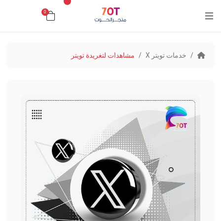
0
د.ك0.000
خدمات تويتر X
مشاهدات لتغريدة تويتر