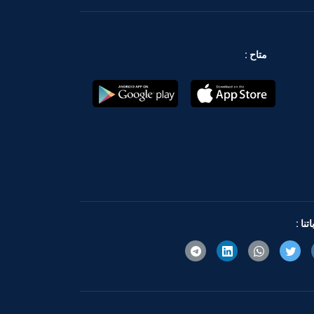
متاح :
تنا :