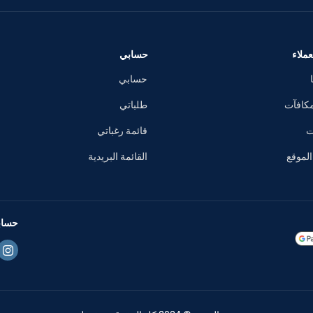
ملاء
حسابي
حسابي
مكافآت
طلباتي
ت
قائمة رغباتي
لموقع
القائمة البريدية
حسابا