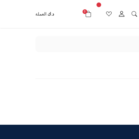
0
د.ك0.000
د.ك
العملة