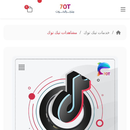
0
د.ك0.000
خدمات تيك توك
مشاهدات تيك توك