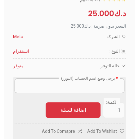
د.ك25.000
السعر بدون ضريبة : د.ك25.000
الشركة :
Meta
النوع :
انستقرام
حالة التوفر :
متوفر
يرجى وضع اسم الحساب (اليوزر)
الكمية:
اضافة للسلة
Add To Comapre
Add To Wishlist