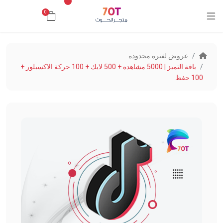
0
د.ك0.000
عروض لفتره محدوده
باقة التميز | 5000 مشاهده + 500 لايك + 100 حركة الاكسبلور +
100 حفظ