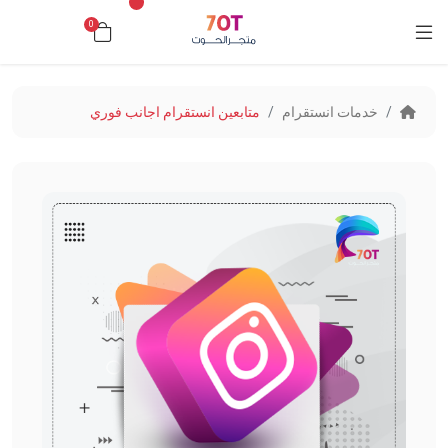
0
د.ك0.000
خدمات انستقرام
متابعين انستقرام اجانب فوري