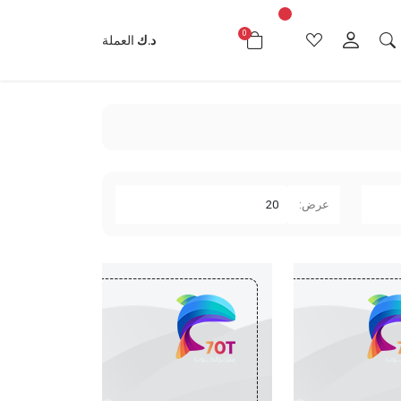
0
د.ك0.000
د.ك
العملة
عرض: