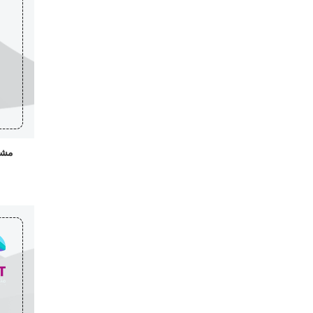
مشاهدات 
د.ك.000