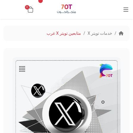
0
د.ك0.000
خدمات تويتر X
متابعين تويتر X عرب