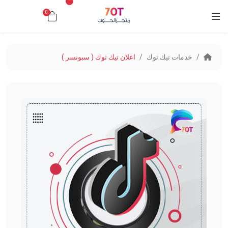
0
د.ك0.000
خدمات تيك توك
اعلان تيك توك ( سبونسر )