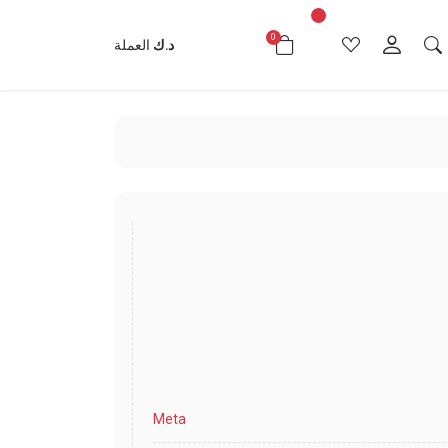
0
د.ك0.000
د.ك
العملة
Meta