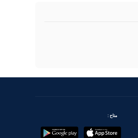
متاح :