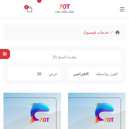
0
د.ك0.000
خدمات فيسبوك
مقارنة المنتج (0)
الفرز بواسطة:
عرض: